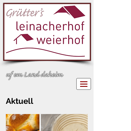
uf em Land daheim
Aktuell