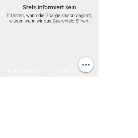
Stets informiert sein
Erfahren, wann die Spargelsaison beginnt,
wissen wann wir das Beerenfeld öffnen.
Familie Sandra und Roland Grütter
/
Leinackerstrasse 5 / 3365 Seeberg
Tel.
062 968 10 18
Email
info@leinacherhof.ch
Newsletter
abonnieren
Möchten Sie bei